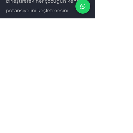
birleştirerek her çocuğun kendi
potansiyelini keşfetmesini
sağlıyoruz.
Özgün eğitim müfredatımızla
teknoloji ve yaratıcılığın sınırlarını
zorluyor, çocukları geleceğe
hazırlıyoruz.
E-posta
Gönder