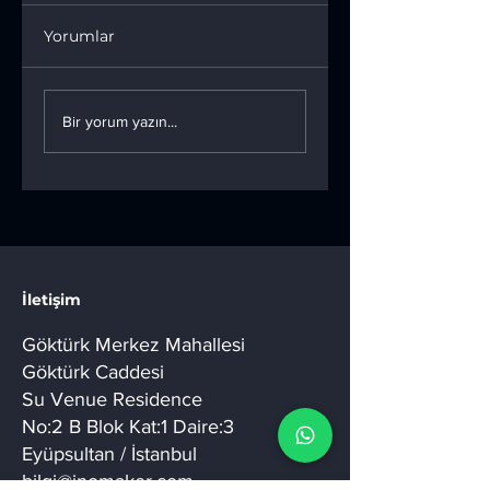
Yorumlar
Futbol Robotları ve
LEGO Education
STEM Eğitimi:
ile Öğrenmenin
Bir yorum yazın...
Eğlenerek
Sınırlarını Aşmak
Öğrenme
İletişim
Göktürk Merkez Mahallesi
Göktürk Caddesi
Su Venue Residence
No:2 B Blok Kat:1 Daire:3
Eyüpsultan / İstanbul
bilgi@inomaker.com